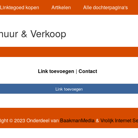
Linktegoed kopen
Artikelen
Alle dochterpagina's
huur & Verkoop
Link toevoegen
Contact
Link toevoegen
ight © 2023 Onderdeel van
BaakmanMedia
&
Vrolijk Internet S