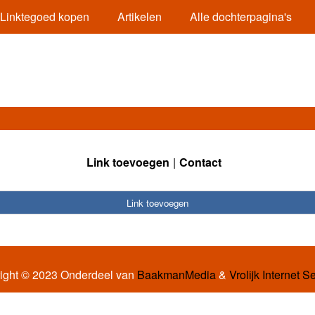
Linktegoed kopen
Artikelen
Alle dochterpagina's
Link toevoegen
Contact
Link toevoegen
ight © 2023 Onderdeel van
BaakmanMedia
&
Vrolijk Internet S